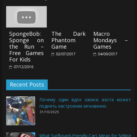
SpongeBob:
The Dark
Macro
Sponge on
Phantom
Mondays –
the Run –
Game
Games
Free Games
02/07/2017
04/09/2017
For Kids
07/12/2016
Recent Posts
Почему один вдох закиси азота может
поднять настроение мгновенно
31/10/2025
What Surfboard-Friendly Cars Mean for Selling