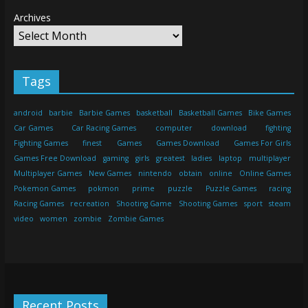
Archives
Tags
android
barbie
Barbie Games
basketball
Basketball Games
Bike Games
Car Games
Car Racing Games
computer
download
fighting
Fighting Games
finest
Games
Games Download
Games For Girls
Games Free Download
gaming
girls
greatest
ladies
laptop
multiplayer
Multiplayer Games
New Games
nintendo
obtain
online
Online Games
Pokemon Games
pokmon
prime
puzzle
Puzzle Games
racing
Racing Games
recreation
Shooting Game
Shooting Games
sport
steam
video
women
zombie
Zombie Games
Recent Posts